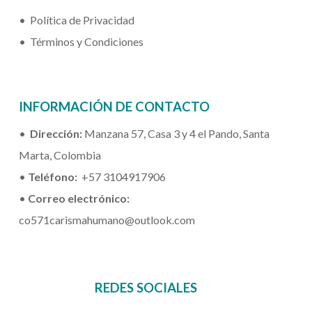
•
Política de Privacidad
•
Términos y Condiciones
INFORMACIÓN DE CONTACTO
•
Dirección:
Manzana 57, Casa 3 y 4 el Pando, Santa
Marta, Colombia
•
Tel
é
fono:
+57 3104917906
•
Correo
e
lec
tró
nico:
co571carismahumano@outlook.com
REDES SOCIALES